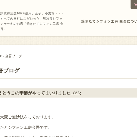
讃岐和三盆100％使用。玉子、小麦粉・・・
すべての素材にこだわった、無添加シフォ
ンケーキのお店「焼きたてシフォン工房 金
吾」
E
› 金吾ブログ
吾ブログ
うとうこの季節がやってまいりました（^^;
大変ご無沙汰をしております。
たとシフォン工房金吾です。