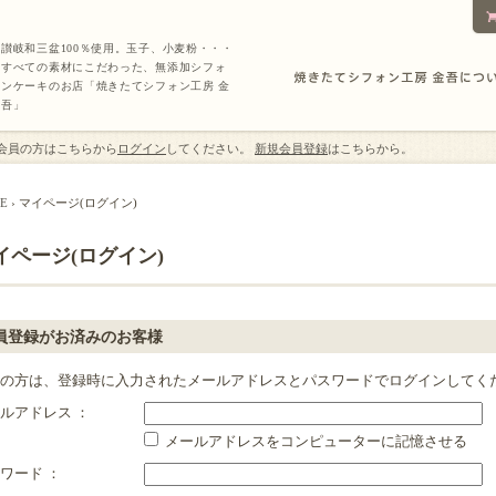
讃岐和三盆100％使用。玉子、小麦粉・・・
すべての素材にこだわった、無添加シフォ
ンケーキのお店「焼きたてシフォン工房 金
吾」
吾会員の方はこちらから
ログイン
してください。
新規会員登録
はこちらから。
E
› マイページ(ログイン)
イページ(ログイン)
員登録がお済みのお客様
の方は、登録時に入力されたメールアドレスとパスワードでログインしてく
ルアドレス ：
メールアドレスをコンピューターに記憶させる
ワード ：