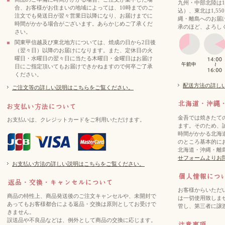
九州・中部北陸は1,
合、お客様がお住まいの地域によっては、10時までのご
込）、東北は1,5
注文でも発送日が翌々営業日以降になり、お届けまでに
縄・離島へのお届
時間がかかる場合がございます。あらかじめご了承くだ
承のほど、よろし
さい。
関東甲信越及び東北地方については、焼成の日から2日後
（翌々日）以降のお届けになります。また、定休日の火
曜日・水曜日の翌々日に当たる木曜日・金曜日はお届け
日にご指定頂いてもお届けできかねますので何卒ご了承
ください。
配送方法の詳し
ご注文等の詳しい説明はこちらをご覧ください。
金吾では焼きたて
お支払いは、クレジットカードをご利用いただけます。
ます。そのため、
時間がかかる北海
のところ基本的に
北海道・沖縄・離
せフォームよりお
お支払い方法の詳しい説明はこちらをご覧ください。
お客様からいただ
商品の特性上、商品発送後のご注文キャンセルや、未開封で
は一切使用致しま
あってもお客様都合による返品・交換は原則としてお受けで
管し、第三者に譲
きません。
誤送品や不良品などは、例外として商品の交換に応じます。