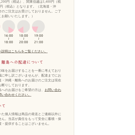
200円（税込）、関東信越は1,400円（税
50円（税込）となります。（北海道・沖
けのご注文はお受けしておりません。ご了
くお願いいたします。）
い説明はこちらをご覧ください。
の味をお届けすることを一番に考えており
誠に申し訳ございませんが、配達までにお
道・沖縄・離島へのお届けのご注文は現在
お断りしております。
島へのお届けをご希望の方は、
お問い合わ
問い合わせください。
いた個人情報は商品の発送とご連絡以外に
せん。当店が責任をもって安全に蓄積・保
渡・提供することはございません。