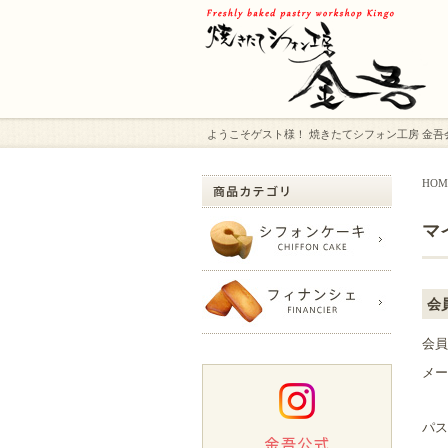
ようこそゲスト様！ 焼きたてシフォン工房 金
HOM
マ
会
会員
メー
パス